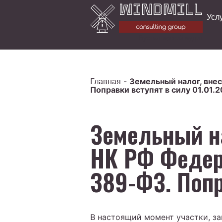
Усл
Бухгалтерский аудит
-
Земельный налог, вне
Главная
Поправки вступят в силу 01.01.2
Земельный на
НК РФ Федер
389-ФЗ. Попр
В настоящий момент участки, з