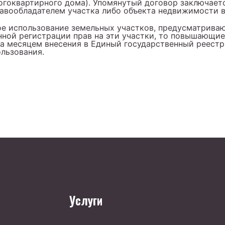
огоквартирного дома). Упомянутый договор заключает
равообладателем участка либо объекта недвижимости 
ное использование земельных участков, предусматрив
нной регистрации прав на эти участки, то повышающи
 за месяцем внесения в Единый государственный реест
льзования.
Услуги