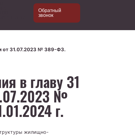
ем
вно
Обратный
8.00
звонок
960) 113-37-
м от 31.07.2023 № 389-ФЗ.
ия в главу 31
.07.2023 №
.01.2024 г.
структуры жилищно-