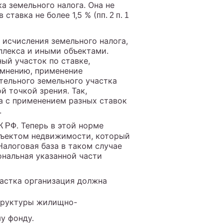
а земельного налога. Она не
 ставка не более 1,5 % (
пп. 2 п. 1
 исчисления земельного налога,
лекса и иными объектами.
ый участок по ставке,
х мнению, применение
тельного земельного участка
 точкой зрения. Так,
ка с применением разных ставок
.
. Теперь в этой норме
НК РФ
объектом недвижимости, который
алоговая база в таком случае
ональная указанной части
частка организация должна
структуры жилищно-
у фонду.