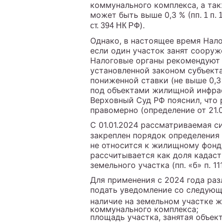
коммунального комплекса, а так
может быть выше 0,3 % (
пп. 1 п.
).
ст. 394 НК РФ
Однако, в настоящее время Нало
если один участок занят соору
Налоговые органы рекомендуют в
установленной законом субъекта
пониженной ставки (не выше 0,
под объектами жилищной инфраст
Верховный Суд РФ пояснил, что 
правомерно (определение от 21.
С 01.01.2024 рассматриваемая с
закреплен порядок определения 
не относится к жилищному фонд
рассчитывается как доля кадаст
земельного участка (пп. «б» п. 111
Для применения с 2024 года раз
подать уведомление со следую
наличие на земельном участке 
коммунального комплекса;
площадь участка, занятая объе