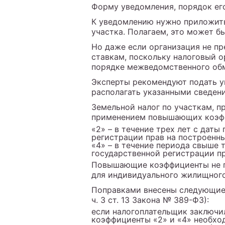
Форму уведомления, порядок ег
К уведомлению нужно приложить
участка. Полагаем, это может б
Но даже если организация не пр
ставкам, поскольку налоговый о
порядке межведомственного обм
Эксперты рекомендуют подать ув
располагать указанными сведен
Земельной налог по участкам, 
применением повышающих коэ
«2» – в течение трех лет с даты
регистрации прав на построенн
«4» – в течение периода свыше 
государственной регистрации п
Повышающие коэффициенты не пр
для индивидуального жилищного
Поправками внесены следующие и
ч. 3 ст. 13 Закона № 389-ФЗ):
если налогоплательщик заключи
коэффициенты «2» и «4» необхо