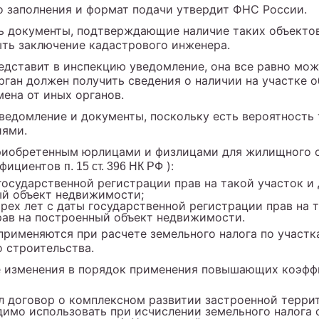
о заполнения и формат подачи утвердит ФНС России.
 документы, подтверждающие наличие таких объектов
ыть заключение кадастрового инженера.
едставит в инспекцию уведомление, она все равно мож
рган должен получить сведения о наличии на участке 
ена от иных органов.
едомление и документы, поскольку есть вероятность т
иями.
приобретенным юрлицами и физлицами для жилищного с
ффициентов
):
п. 15 ст. 396 НК РФ
 государственной регистрации прав на такой участок и
ый объект недвижимости;
трех лет с даты государственной регистрации прав на 
рав на построенный объект недвижимости.
именяются при расчете земельного налога по участк
 строительства.
зменения в порядок применения повышающих коэффициен
л договор о комплексном развитии застроенной терр
димо использовать при исчислении земельного налога 