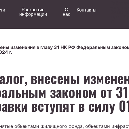
Работа
ежедне
Раскрытие
О
уги
Контакты
09.00-1
информации
нас
тел:
+7 (
76
сены изменения в главу 31 НК РФ Федеральным законо
024 г.
лог, внесены изменен
альным законом от 31
авки вступят в силу 01
анятые объектами жилищного фонда, объектами инфра