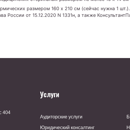
рмических размером 160 х 210 см (сейчас нужна 1 шт.).
а России от 15.12.2020 N 1331н, а также КонсультантП
Услуги
с 404
Аудиторские услуги
Б
Юридический консалтинг
Н