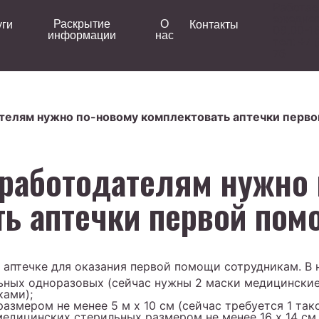
Работа
ежедне
Раскрытие
О
уги
Контакты
09.00-1
информации
нас
тел:
+7 (
76
ателям нужно по-новому комплектовать аптечки перв
 работодателям нужно
ть аптечки первой пом
аптечке для оказания первой помощи сотрудникам. В н
ьных одноразовых (сейчас нужны 2 маски медицински
ками);
азмером не менее 5 м х 10 см (сейчас требуется 1 так
едицинских стерильных размером не менее 16 х 14 см 