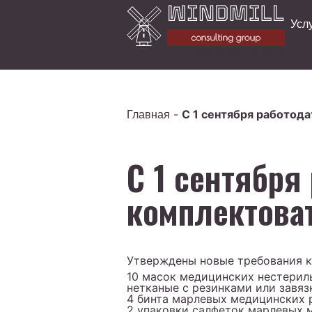
Усл
Бухгалтерский аудит
-
С 1 сентября работод
Главная
С 1 сентября
комплектова
Утверждены новые требования к 
10 масок медицинских нестерил
нетканые с резинками или завяз
4 бинта марлевых медицинских р
2 упаковки салфеток марлевых м